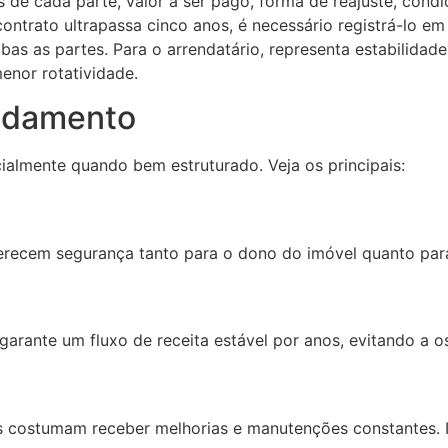
 de cada parte, valor a ser pago, forma de reajuste, condi
ntrato ultrapassa cinco anos, é necessário registrá-lo em c
bas as partes. Para o arrendatário, representa estabilidad
enor rotatividade.
endamento
ialmente quando bem estruturado. Veja os principais:
erecem segurança tanto para o dono do imóvel quanto para
arante um fluxo de receita estável por anos, evitando a o
s costumam receber melhorias e manutenções constantes. Is