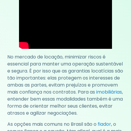
No mercado de locação, minimizar riscos é
essencial para manter uma operação sustentável
e segura. É por isso que as garantias locatícias são
tão importantes: elas protegem os interesses de
ambas as partes, evitam prejuízos e promovem
mais confiança nos contratos. Para as
imobiliárias
,
entender bem essas modalidades também é uma
forma de orientar melhor seus clientes, evitar
atrasos e agilizar negociações.
As opções mais comuns no Brasil são o
fiador
, o