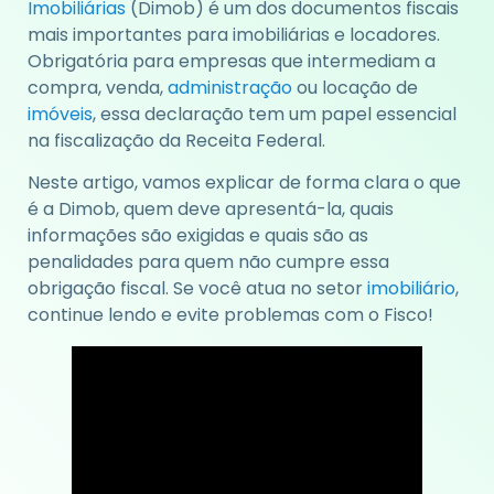
Imobiliárias
(Dimob) é um dos documentos fiscais
mais importantes para imobiliárias e locadores.
Obrigatória para empresas que intermediam a
compra, venda,
administração
ou locação de
imóveis
, essa declaração tem um papel essencial
na fiscalização da Receita Federal.
Neste artigo, vamos explicar de forma clara o que
é a Dimob, quem deve apresentá-la, quais
informações são exigidas e quais são as
penalidades para quem não cumpre essa
obrigação fiscal. Se você atua no setor
imobiliário
,
continue lendo e evite problemas com o Fisco!