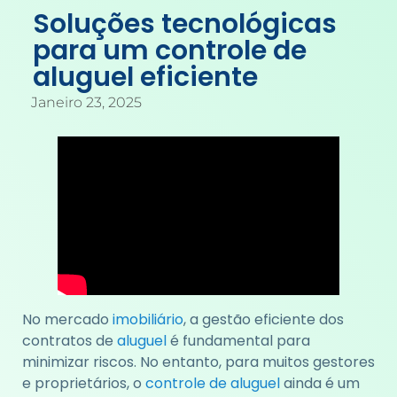
Soluções tecnológicas
para um controle de
aluguel eficiente
Janeiro 23, 2025
No mercado
imobiliário
, a gestão eficiente dos
contratos de
aluguel
é fundamental para
minimizar riscos. No entanto, para muitos gestores
e proprietários, o
controle de aluguel
ainda é um